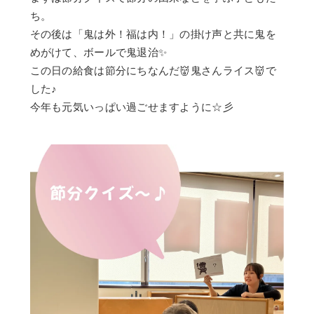
ち。
その後は「鬼は外！福は内！」の掛け声と共に鬼を
めがけて、ボールで鬼退治✨
この日の給食は節分にちなんだ👹鬼さんライス👹で
した♪
今年も元気いっぱい過ごせますように☆彡