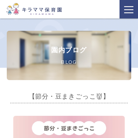
園内ブログ
BLOG
【節分・豆まきごっこ👹】