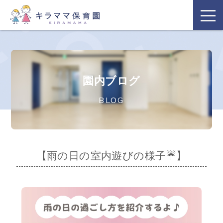
園内ブログ
BLOG
【雨の日の室内遊びの様子☔】